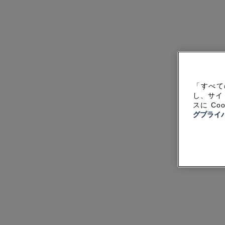
「すべて
し、サイ
スに C
グプライ