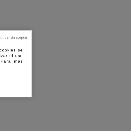
tinuar sin aceptar
 cookies se
izar el uso
. Para más