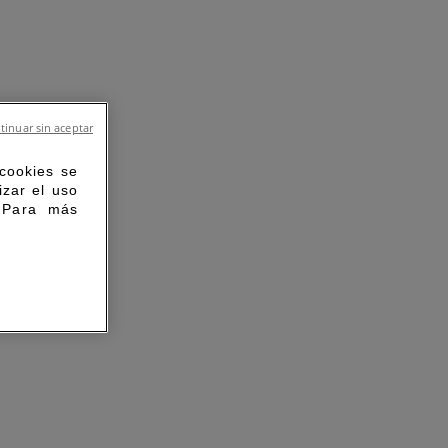
tinuar sin aceptar
 cookies se
izar el uso
. Para más