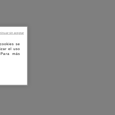
tinuar sin aceptar
 cookies se
izar el uso
. Para más