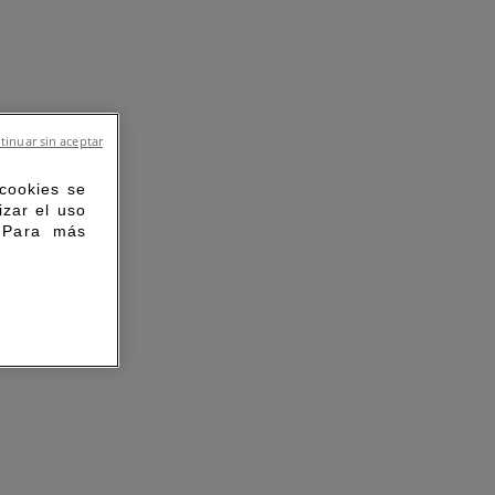
tinuar sin aceptar
 cookies se
izar el uso
. Para más