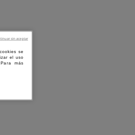
tinuar sin aceptar
 cookies se
izar el uso
. Para más