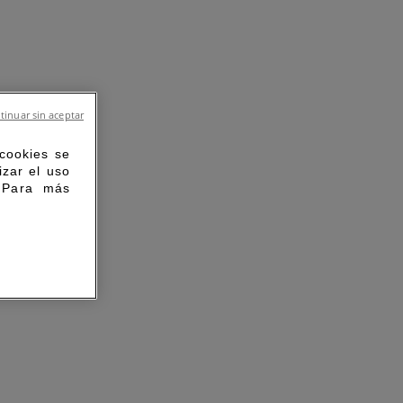
tinuar sin aceptar
 cookies se
izar el uso
. Para más