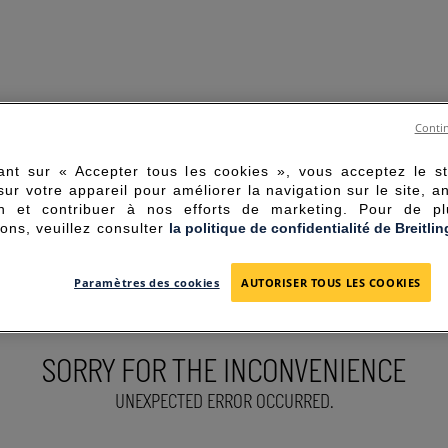
Contin
ant sur « Accepter tous les cookies », vous acceptez le s
sur votre appareil pour améliorer la navigation sur le site, a
tion et contribuer à nos efforts de marketing. Pour de p
ions, veuillez consulter
la politique de confidentialité de Breitlin
Paramètres des cookies
AUTORISER TOUS LES COOKIES
SORRY FOR THE INCONVENIENCE
UNEXPECTED ERROR OCCURRED.