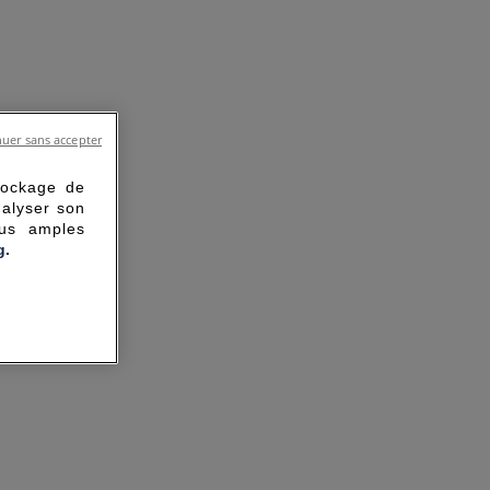
uer sans accepter
tockage de
nalyser son
lus amples
g.