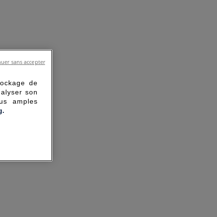
uer sans accepter
tockage de
nalyser son
lus amples
g.