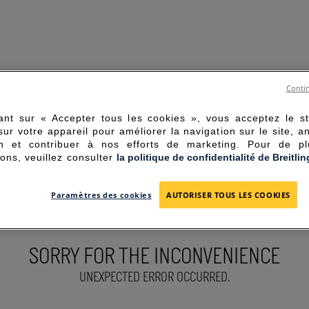
Contin
ant sur « Accepter tous les cookies », vous acceptez le s
sur votre appareil pour améliorer la navigation sur le site, a
tion et contribuer à nos efforts de marketing. Pour de p
ions, veuillez consulter
la politique de confidentialité de Breitlin
Paramètres des cookies
AUTORISER TOUS LES COOKIES
SORRY FOR THE INCONVENIENCE
UNEXPECTED ERROR OCCURRED.