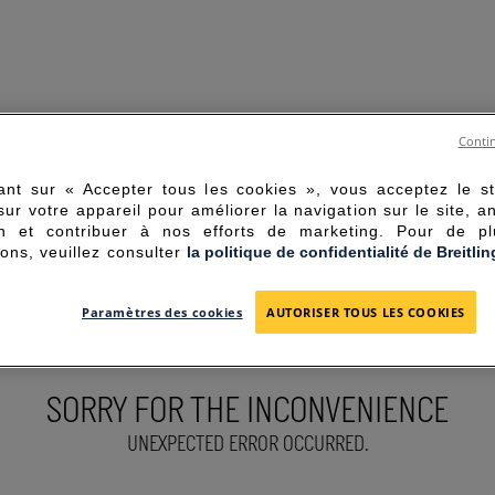
Contin
ant sur « Accepter tous les cookies », vous acceptez le s
sur votre appareil pour améliorer la navigation sur le site, a
tion et contribuer à nos efforts de marketing. Pour de p
ions, veuillez consulter
la politique de confidentialité de Breitlin
Paramètres des cookies
AUTORISER TOUS LES COOKIES
SORRY FOR THE INCONVENIENCE
UNEXPECTED ERROR OCCURRED.