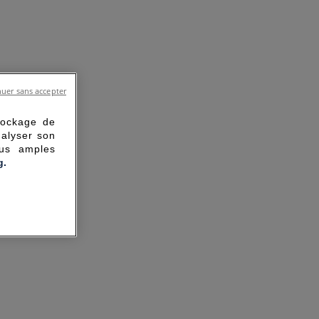
uer sans accepter
tockage de
nalyser son
lus amples
g.