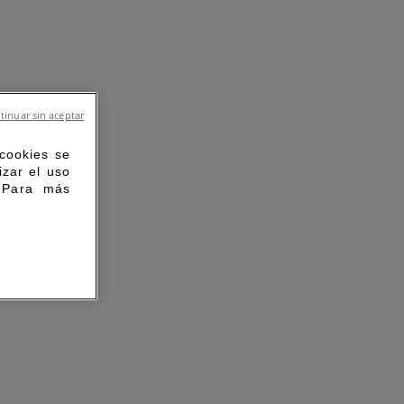
tinuar sin aceptar
 cookies se
izar el uso
. Para más