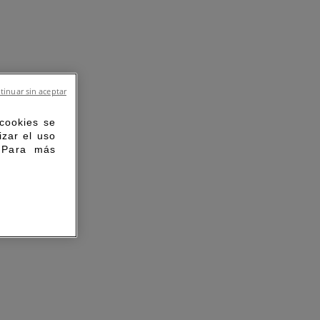
tinuar sin aceptar
 cookies se
izar el uso
. Para más