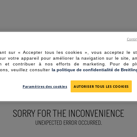
Contin
ant sur « Accepter tous les cookies », vous acceptez le s
sur votre appareil pour améliorer la navigation sur le site, a
tion et contribuer à nos efforts de marketing. Pour de p
ions, veuillez consulter
la politique de confidentialité de Breitlin
Paramètres des cookies
AUTORISER TOUS LES COOKIES
SORRY FOR THE INCONVENIENCE
UNEXPECTED ERROR OCCURRED.