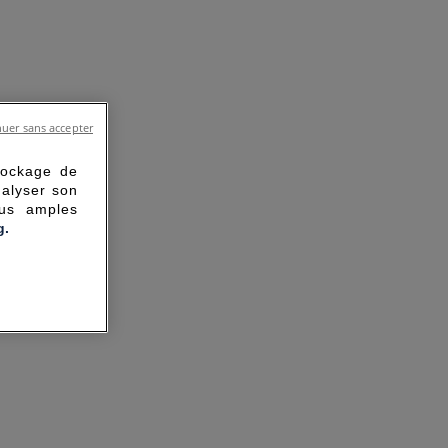
uer sans accepter
tockage de
nalyser son
lus amples
g.