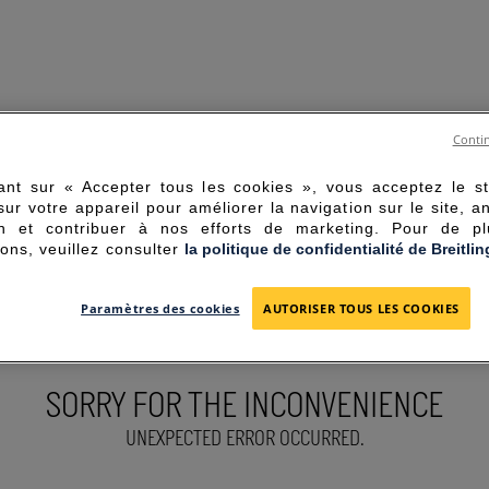
Contin
ant sur « Accepter tous les cookies », vous acceptez le s
sur votre appareil pour améliorer la navigation sur le site, a
tion et contribuer à nos efforts de marketing. Pour de p
ions, veuillez consulter
la politique de confidentialité de Breitlin
Paramètres des cookies
AUTORISER TOUS LES COOKIES
SORRY FOR THE INCONVENIENCE
UNEXPECTED ERROR OCCURRED.