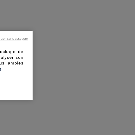
uer sans accepter
tockage de
nalyser son
lus amples
g.