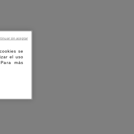
tinuar sin aceptar
 cookies se
izar el uso
. Para más