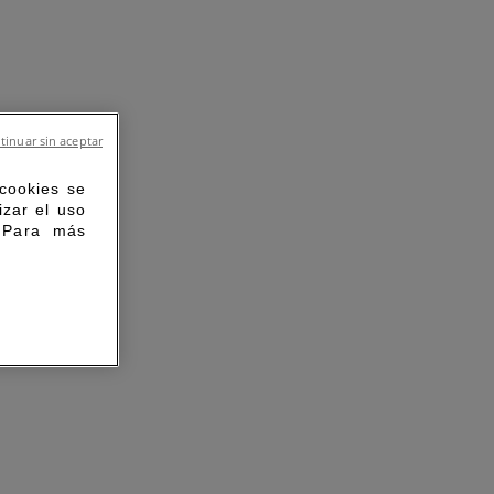
tinuar sin aceptar
 cookies se
izar el uso
. Para más