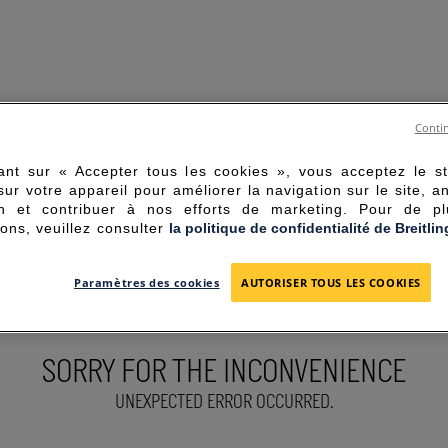
Contin
ant sur « Accepter tous les cookies », vous acceptez le s
sur votre appareil pour améliorer la navigation sur le site, a
tion et contribuer à nos efforts de marketing. Pour de p
ions, veuillez consulter
la politique de confidentialité de Breitlin
Paramètres des cookies
AUTORISER TOUS LES COOKIES
SORRY FOR THE INCONVENIENCE
UNEXPECTED ERROR OCCURRED.