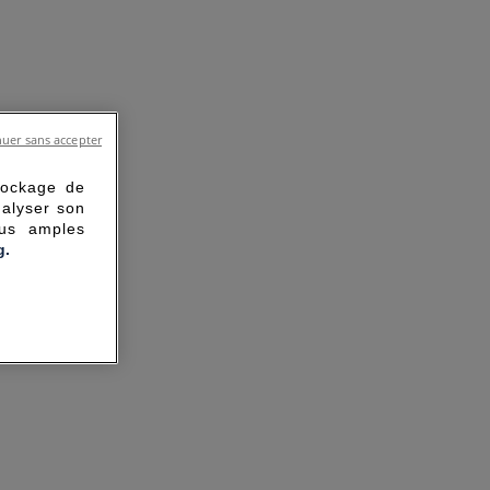
uer sans accepter
tockage de
nalyser son
lus amples
g.