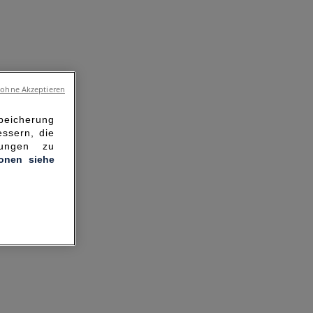
 ohne Akzeptieren
Speicherung
ssern, die
hungen zu
ionen siehe