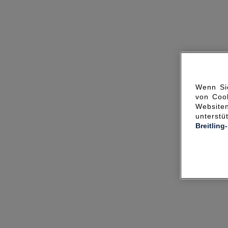
Wenn Sie
von Cook
Websit
unterst
Breitling