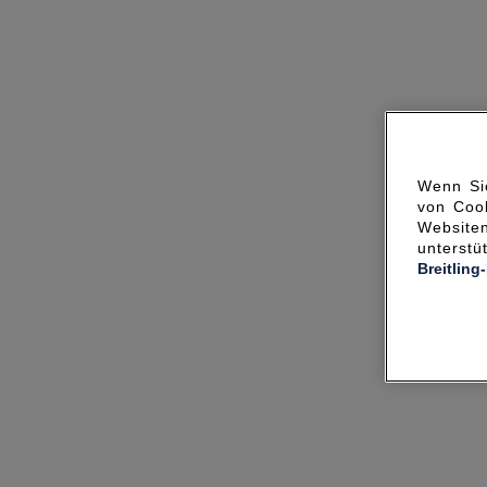
Wenn Sie
von Cook
Websit
unterst
Breitling