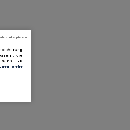
 ohne Akzeptieren
Speicherung
ssern, die
hungen zu
ionen siehe