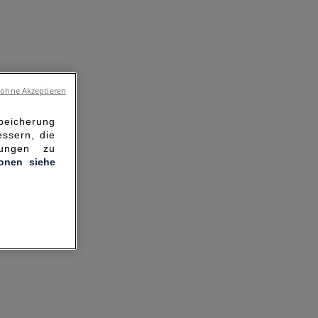
 ohne Akzeptieren
Speicherung
ssern, die
hungen zu
ionen siehe