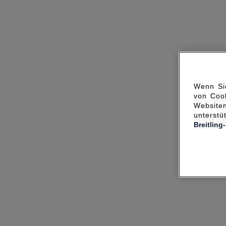
Wenn Sie
von Cook
Websit
unterst
Breitling