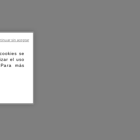
tinuar sin aceptar
 cookies se
izar el uso
. Para más