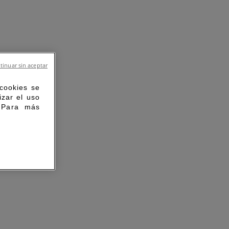
tinuar sin aceptar
 cookies se
izar el uso
. Para más