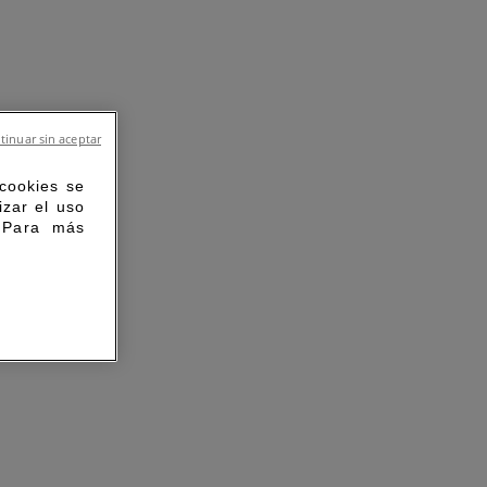
tinuar sin aceptar
 cookies se
izar el uso
. Para más