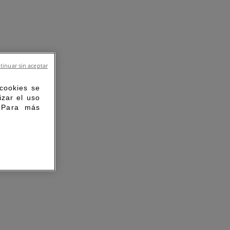
tinuar sin aceptar
 cookies se
izar el uso
. Para más