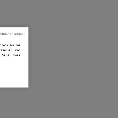
tinuar sin aceptar
 cookies se
izar el uso
. Para más