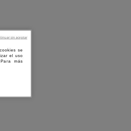
tinuar sin aceptar
 cookies se
izar el uso
. Para más