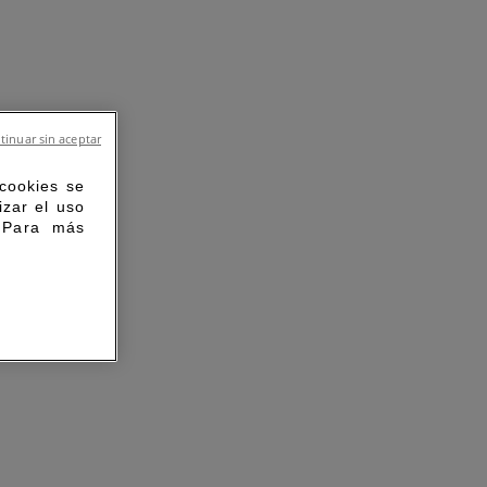
tinuar sin aceptar
 cookies se
izar el uso
. Para más