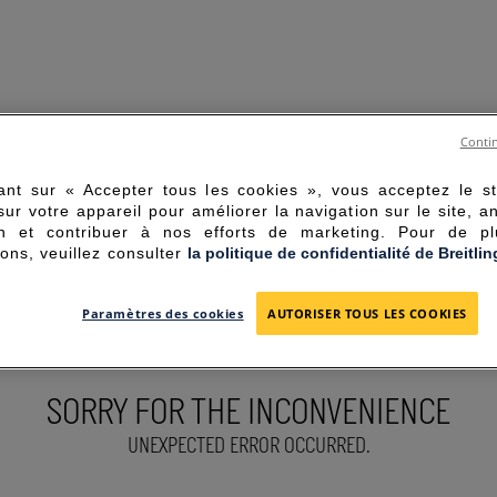
Contin
ant sur « Accepter tous les cookies », vous acceptez le s
sur votre appareil pour améliorer la navigation sur le site, a
tion et contribuer à nos efforts de marketing. Pour de p
ions, veuillez consulter
la politique de confidentialité de Breitlin
Paramètres des cookies
AUTORISER TOUS LES COOKIES
SORRY FOR THE INCONVENIENCE
UNEXPECTED ERROR OCCURRED.