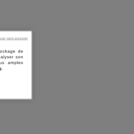
uer sans accepter
tockage de
nalyser son
lus amples
g.