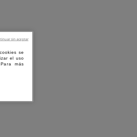
tinuar sin aceptar
 cookies se
izar el uso
. Para más