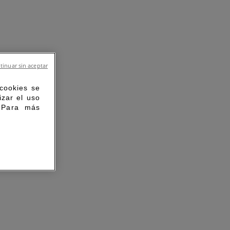
tinuar sin aceptar
 cookies se
izar el uso
. Para más