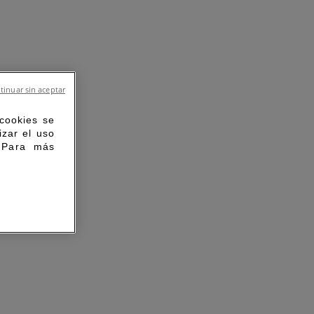
tinuar sin aceptar
 cookies se
izar el uso
. Para más