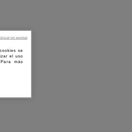
tinuar sin aceptar
 cookies se
izar el uso
. Para más