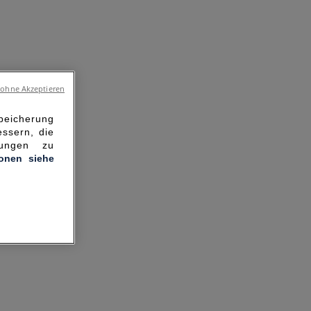
 ohne Akzeptieren
Speicherung
ssern, die
hungen zu
ionen siehe