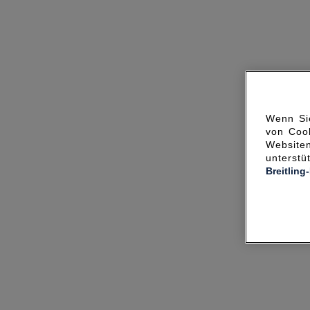
Wenn Sie
von Cook
Websit
unterst
Breitling