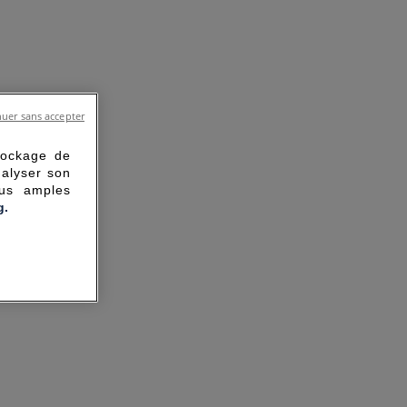
uer sans accepter
tockage de
nalyser son
lus amples
g.