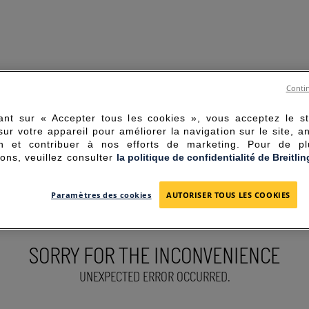
Contin
ant sur « Accepter tous les cookies », vous acceptez le s
sur votre appareil pour améliorer la navigation sur le site, a
tion et contribuer à nos efforts de marketing. Pour de p
ions, veuillez consulter
la politique de confidentialité de Breitlin
Paramètres des cookies
AUTORISER TOUS LES COOKIES
SORRY FOR THE INCONVENIENCE
UNEXPECTED ERROR OCCURRED.