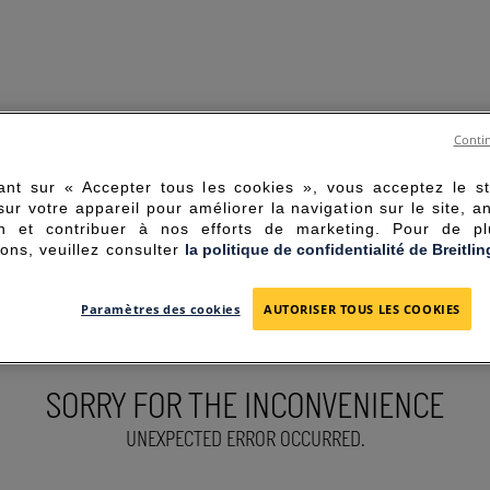
Contin
ant sur « Accepter tous les cookies », vous acceptez le s
sur votre appareil pour améliorer la navigation sur le site, a
tion et contribuer à nos efforts de marketing. Pour de p
ions, veuillez consulter
la politique de confidentialité de Breitlin
Paramètres des cookies
AUTORISER TOUS LES COOKIES
SORRY FOR THE INCONVENIENCE
UNEXPECTED ERROR OCCURRED.