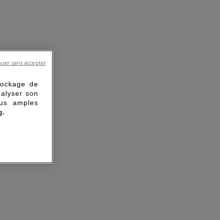
uer sans accepter
tockage de
nalyser son
lus amples
g.