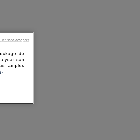
uer sans accepter
tockage de
nalyser son
lus amples
g.