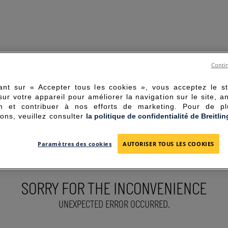
Contin
ant sur « Accepter tous les cookies », vous acceptez le s
sur votre appareil pour améliorer la navigation sur le site, a
tion et contribuer à nos efforts de marketing. Pour de p
ions, veuillez consulter
la politique de confidentialité de Breitlin
Paramètres des cookies
AUTORISER TOUS LES COOKIES
SORRY FOR THE INCONVENIENCE
UNEXPECTED ERROR OCCURRED.