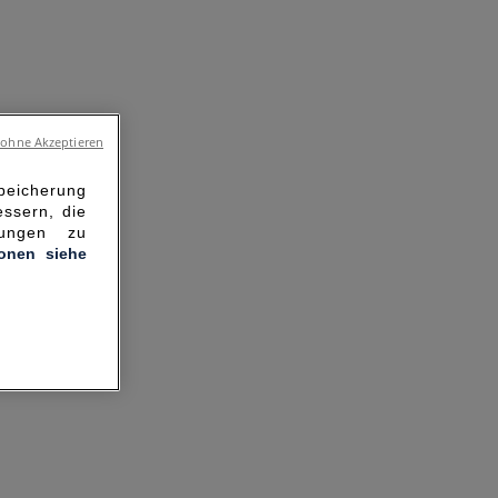
 ohne Akzeptieren
Speicherung
ssern, die
hungen zu
ionen siehe