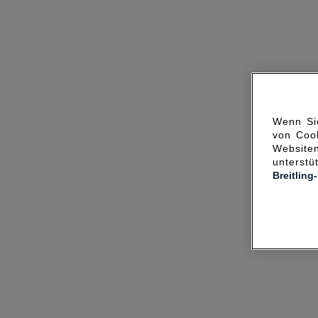
Wenn Sie
von Cook
Websit
unterst
Breitling