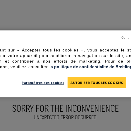
Contin
ant sur « Accepter tous les cookies », vous acceptez le s
sur votre appareil pour améliorer la navigation sur le site, a
tion et contribuer à nos efforts de marketing. Pour de p
ions, veuillez consulter
la politique de confidentialité de Breitlin
Paramètres des cookies
AUTORISER TOUS LES COOKIES
SORRY FOR THE INCONVENIENCE
UNEXPECTED ERROR OCCURRED.