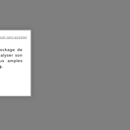
uer sans accepter
tockage de
nalyser son
lus amples
g.