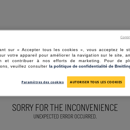
Contin
ant sur « Accepter tous les cookies », vous acceptez le s
sur votre appareil pour améliorer la navigation sur le site, a
tion et contribuer à nos efforts de marketing. Pour de p
ions, veuillez consulter
la politique de confidentialité de Breitlin
Paramètres des cookies
AUTORISER TOUS LES COOKIES
SORRY FOR THE INCONVENIENCE
UNEXPECTED ERROR OCCURRED.