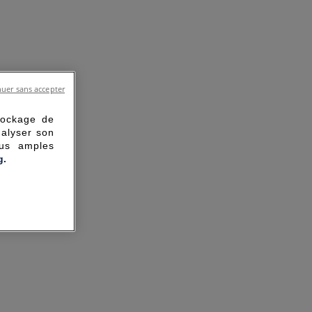
uer sans accepter
tockage de
nalyser son
lus amples
g.