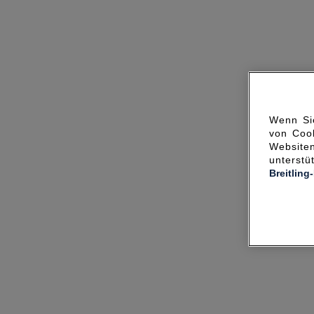
Wenn Sie
von Cook
Websit
unterst
Breitling