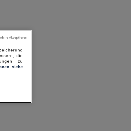
 ohne Akzeptieren
Speicherung
ssern, die
hungen zu
ionen siehe