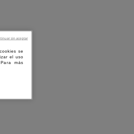
tinuar sin aceptar
 cookies se
izar el uso
. Para más