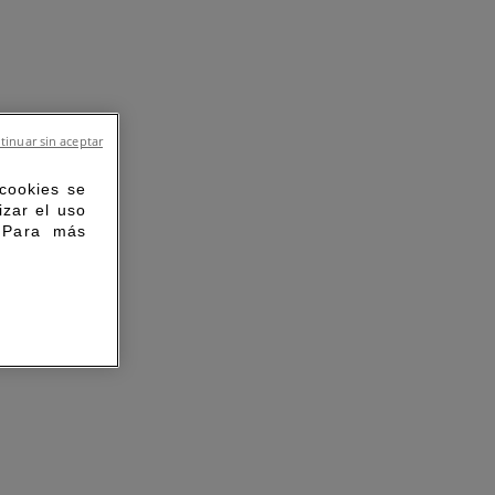
tinuar sin aceptar
 cookies se
izar el uso
. Para más