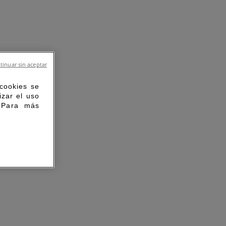
tinuar sin aceptar
 cookies se
izar el uso
. Para más