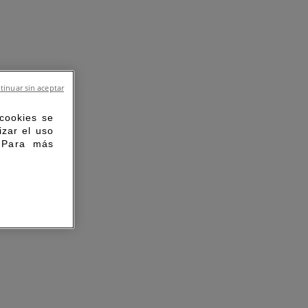
tinuar sin aceptar
 cookies se
izar el uso
. Para más