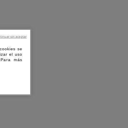
tinuar sin aceptar
 cookies se
izar el uso
. Para más