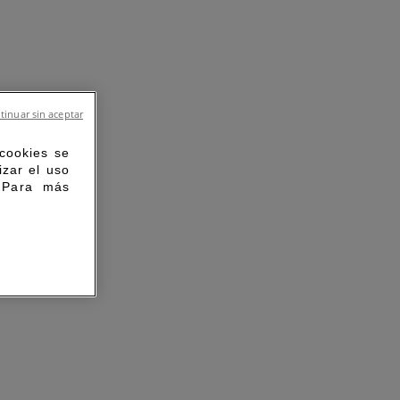
tinuar sin aceptar
 cookies se
izar el uso
. Para más