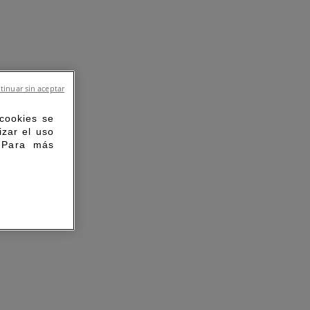
tinuar sin aceptar
 cookies se
izar el uso
. Para más