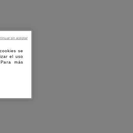
tinuar sin aceptar
 cookies se
izar el uso
. Para más