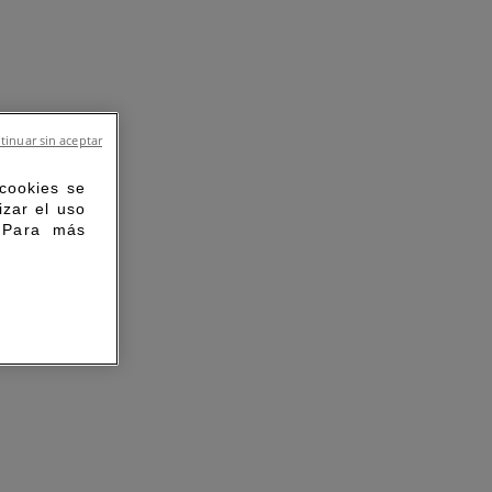
tinuar sin aceptar
 cookies se
izar el uso
. Para más