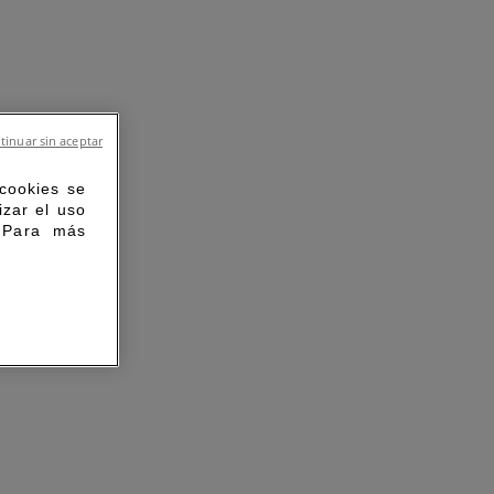
tinuar sin aceptar
 cookies se
izar el uso
. Para más